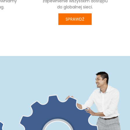
pewniamy
zapewnienie wszystkim dostępu
ug.
do globalnej sieci.
SPRAWDŹ