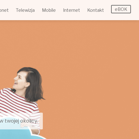
eBOK
onet
Telewizja
Mobile
Internet
Kontakt
 twojej okolicy.