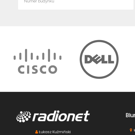
Biu
u
Łukasz Kuźmiński