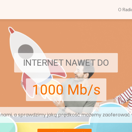
O Radi
INTERNET NAWET DO
1000 Mb/s
z nami, a sprawdzimy jaką prędkość możemy zaoferować w