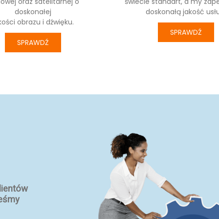
owej oraz satelitarnej o
świecie standart, a my za
doskonałej
doskonałą jakość usł
kości obrazu i dźwięku.
SPRAWDŹ
SPRAWDŹ
lientów
teśmy